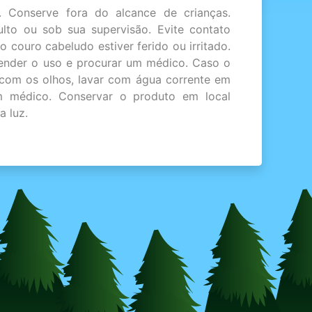
 Conserve fora do alcance de crianças.
lto ou sob sua supervisão. Evite contato
 couro cabeludo estiver ferido ou irritado.
pender o uso e procurar um médico. Caso o
com os olhos, lavar com água corrente em
m médico. Conservar o produto em local
a luz.