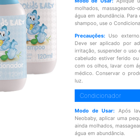
Modo de Usar:
Aplique u
molhados, massageando-o
água em abundância. Para d
shampoo, use o Condicion
Precauções:
Uso externo.
Deve ser aplicado por a
irritação, suspender o uso
cabeludo estiver ferido ou
com os olhos, lavar com á
médico. Conservar o produ
luz.
Condicionador
Modo de Usar:
Após lav
Neobaby, aplicar uma peq
ainda molhados, massagea
água em abundância.