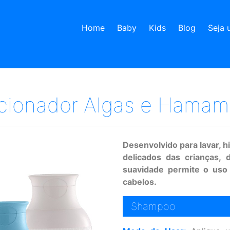
Home
Baby
Kids
Blog
Seja 
ionador Algas e Hamame
Desenvolvido para lavar, hi
delicados das crianças,
suavidade permite o uso 
cabelos.
Shampoo