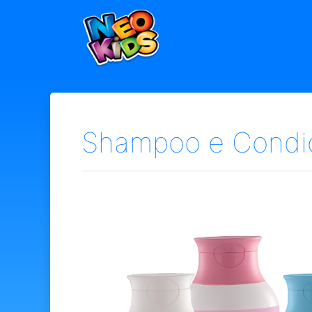
×
Home
Baby
Kids
Shampoo e Condic
Blog
Seja um Representante
Contato