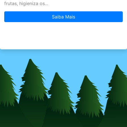
frutas, higieniza os...
Saiba Mais