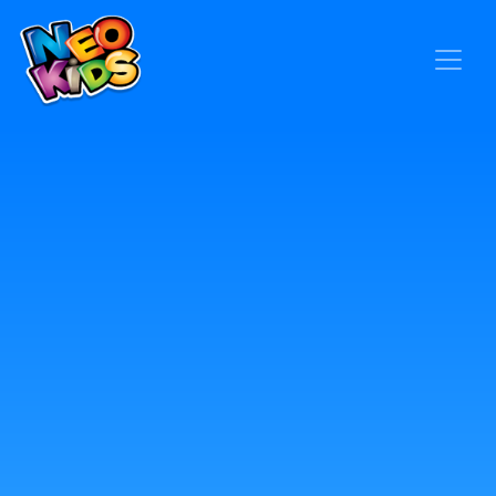
×
Home
Baby
Kids
Blog
Seja um Representante
Contato