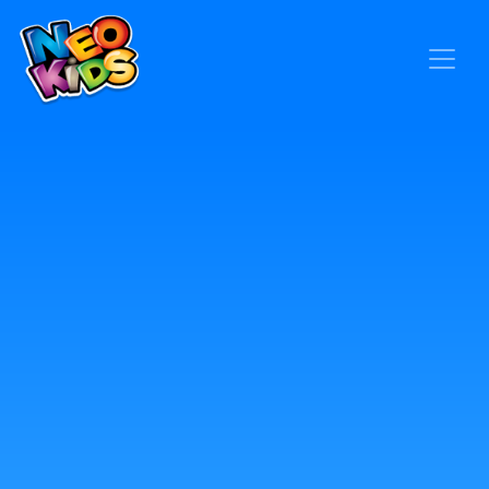
×
Home
Baby
Kids
Blog
Seja um Representante
Contato