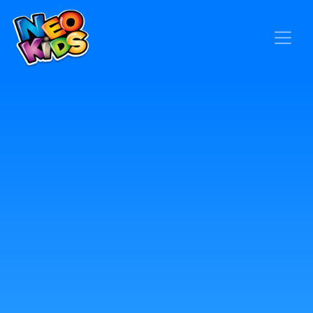
×
Home
Baby
Kids
Blog
Seja um Representante
Contato