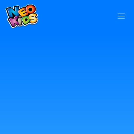
×
Home
Baby
Kids
Blog
Seja um Representante
Contato