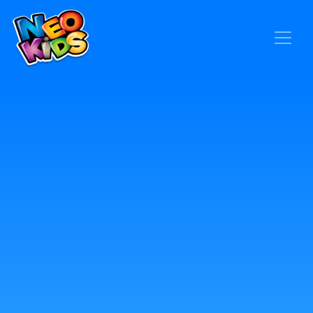
×
Home
Baby
Kids
Blog
Seja um Representante
Contato