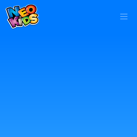
×
Home
Baby
Kids
Blog
Seja um Representante
Contato