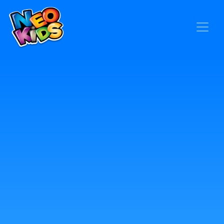
×
Home
Baby
Kids
Blog
Seja um Representante
Contato