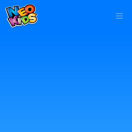
×
Home
Baby
Kids
Blog
Seja um Representante
Contato