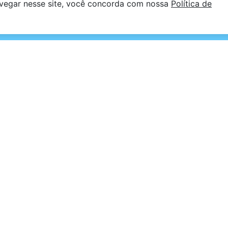
avegar nesse site, você concorda com nossa
Política de
Contatos
kids são desenvolvidos com todo o
aixinhos e baixinhas merecem, desde a
11 4812 - 3
 a embalagem! Dermatologicamente
sac@mariahb
rmulas suaves
Rua Sena Mad
Limpo Paulista
@neokids_eco