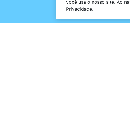
você usa o nosso site. Ao n
Privacidade
.
Os produtos Neo
carinho que os b
composição até
testados e com fó
/ Neokids