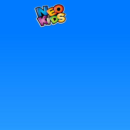
×
Home
Baby
Kids
Blog
Seja um Representante
Contato