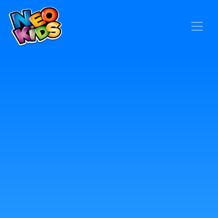
×
Home
Baby
Kids
Blog
Seja um Representante
Contato