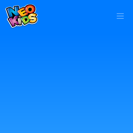
×
Home
Baby
Kids
Blog
Seja um Representante
Contato