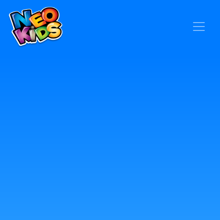
×
Home
Baby
Kids
Blog
Seja um Representante
Contato