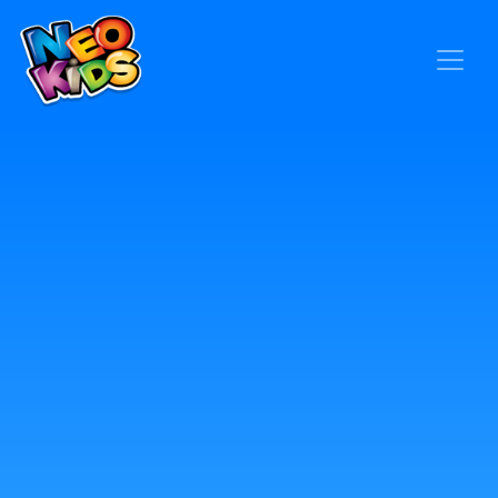
×
Home
Baby
Kids
Blog
Seja um Representante
Contato