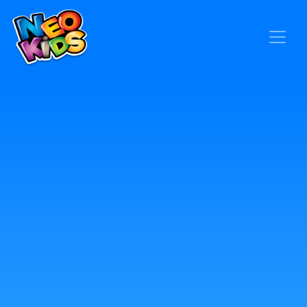
×
Home
Baby
Kids
Blog
Seja um Representante
Contato