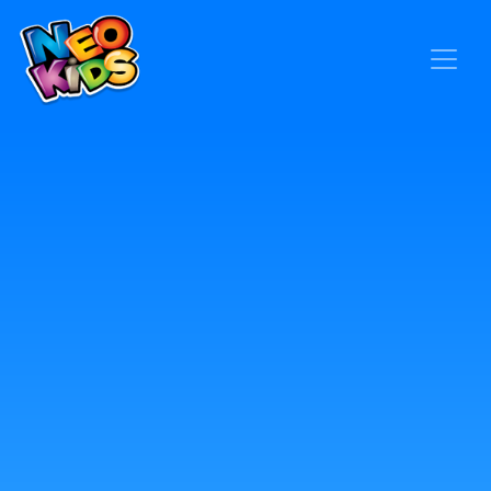
×
Home
Baby
Kids
Blog
Seja um Representante
Contato