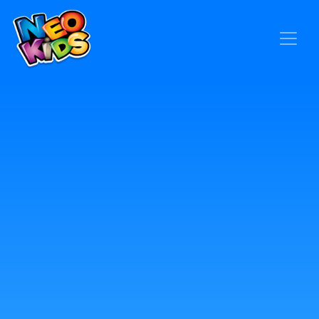
×
Home
Baby
Kids
Blog
Seja um Representante
Contato