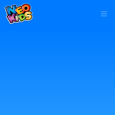
×
Home
Baby
Kids
Blog
Seja um Representante
Contato