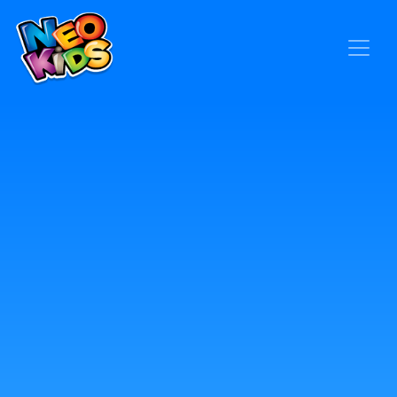
×
Home
Baby
Kids
Blog
Seja um Representante
Contato