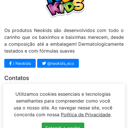
Os produtos Neokids são desenvolvidos com todo o
carinho que os baixinhos e baixinhas merecem, desde
a composição até a embalagem! Dermatologicamente
testados e com fórmulas suaves
/ Neokids
@neokids_eco
Contatos
11 4812 - 3951
Utilizamos cookies essenciais e tecnologias
sac@mariahbeleza.com.br
semelhantes para compreender como você
Rua Sena Madureira, 63 – Jardim Vista Alegre –
usa o nosso site. Ao navegar nesse site, você
Campo Limpo Paulista – SP
concorda com nossa
Política de Privacidade
.