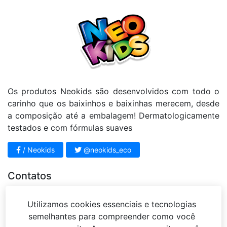
Os produtos Neokids são desenvolvidos com todo o
carinho que os baixinhos e baixinhas merecem, desde
a composição até a embalagem! Dermatologicamente
testados e com fórmulas suaves
/ Neokids
@neokids_eco
Contatos
11 4812 - 3951
Utilizamos cookies essenciais e tecnologias
sac@mariahbeleza.com.br
semelhantes para compreender como você
Rua Sena Madureira, 63 – Jardim Vista Alegre –