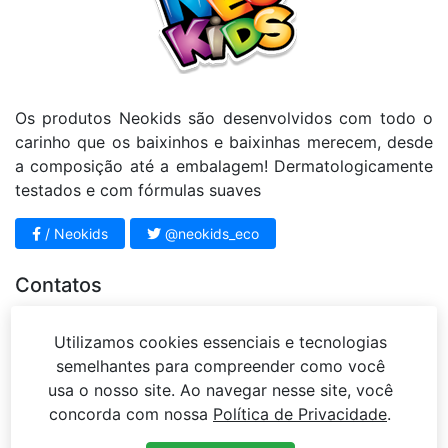
Os produtos Neokids são desenvolvidos com todo o
carinho que os baixinhos e baixinhas merecem, desde
a composição até a embalagem! Dermatologicamente
testados e com fórmulas suaves
/ Neokids
@neokids_eco
Contatos
11 4812 - 3951
Utilizamos cookies essenciais e tecnologias
sac@mariahbeleza.com.br
semelhantes para compreender como você
Rua Sena Madureira, 63 – Jardim Vista Alegre –
usa o nosso site. Ao navegar nesse site, você
Campo Limpo Paulista – SP
concorda com nossa
Política de Privacidade
.