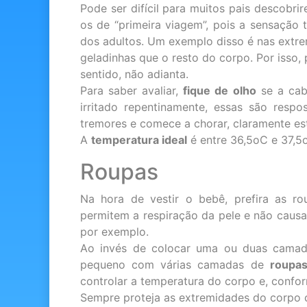
Pode ser difícil para muitos pais descobri
os de “primeira viagem”, pois a sensaçã
dos adultos. Um exemplo disso é nas extr
geladinhas que o resto do corpo. Por isso, 
sentido, não adianta.
Para saber avaliar,
fique de olho
se a cabe
irritado repentinamente, essas são respo
tremores e comece a chorar, claramente esta
A
temperatura ideal
é entre 36,5oC e 37,5
Roupas
Na hora de vestir o bebê, prefira as ro
permitem a respiração da pele e não cau
por exemplo.
Ao invés de colocar uma ou duas camada
pequeno com várias camadas de
roupas
controlar a temperatura do corpo e, conforme
Sempre proteja as extremidades do corpo c