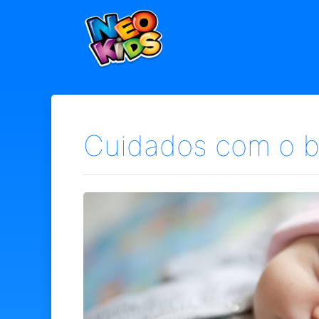
×
Home
Baby
Kids
Cuidados com o b
Blog
Seja um Representante
Contato