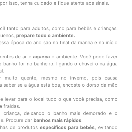
 por isso, tenha cuidado e fique atenta aos sinais.
́cil tanto para adultos, como para bebês e crianças.
quenos,
prepare todo o ambiente.
ssa época do ano são no final da manhã e no início
rrentes de ar e
aqueça
o ambiente. Você pode fazer
 banho for no banheiro, ligando o chuveiro na água
l.
r muito quente, mesmo no inverno, pois causa
a saber se a água está boa, encoste o dorso da mão
e levar para o local tudo o que você precisa, como
e fraldas.
a criança, deixando o banho mais demorado e o
e. Procure dar
banhos mais rápidos
.
inhas de produtos
específicos para bebês,
evitando