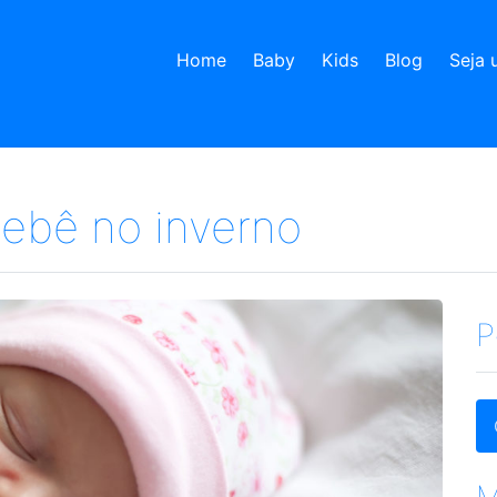
Home
Baby
Kids
Blog
Seja 
ebê no inverno
P
M