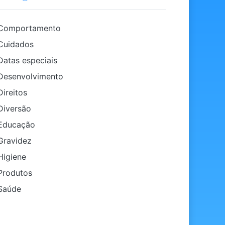
Comportamento
uidados
atas especiais
esenvolvimento
ireitos
iversão
ducação
ravidez
igiene
rodutos
Saúde