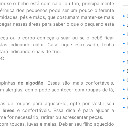
rem se o bebê está com calor ou frio, principalmente
o térmica dos pequenos pode ser um pouco diferente
•
emidades, pés e mãos, que costumam manter-se mais
pegar nessas áreas para saber o que o pequeno está
•
C
•
D
ça ou o corpo começa a suar ou se o bebê ficar
•
D
stas indicando calor. Caso fique estressado, tenha
rá indicando sinais de frio.
•
D
oC.
•
D
•
E
•
G
upinhas
de algodão
. Essas são mais confortáveis,
•
H
sam alergias, como pode acontecer com roupas de lã,
•
P
s de roupas para aquecê-lo, opte por vestir seu
•
 leves
e confortáveis. Essa dica é para ajudar a
 for necessário, retirar ou acrescentar peças.
om toucas, luvas e meias. Deixar seu filho aquecido