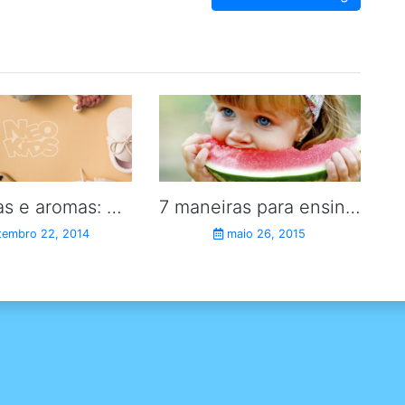
Essências e aromas: deixe o corpo, cabelo e roupinhas do bebê deliciosos.
7 maneiras para ensinar o seu filho a se alimentar bem.
tembro 22, 2014
maio 26, 2015