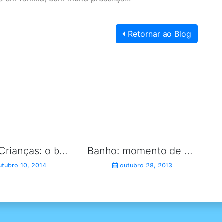
Retornar ao Blog
Dia das Crianças: o bem que elas nos fazem.
Banho: momento de prazer e diversão.
tubro 10, 2014
outubro 28, 2013