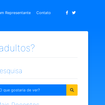
um Representante
Contato
adultos?
esquisa
ais Recentes