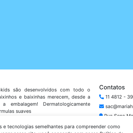
Contatos
kids são desenvolvidos com todo o
aixinhos e baixinhas merecem, desde a
11 4812 - 3
 a embalagem! Dermatologicamente
sac@mariahb
rmulas suaves
Rua Sena Mad
Limpo Paulista
@neokids_eco
is e tecnologias semelhantes para compreender como