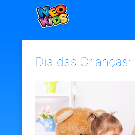
×
Home
Baby
Kids
Dia das Crianças:
Blog
Seja um Representante
Contato