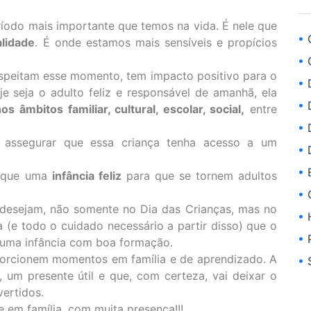
íodo mais importante que temos na vida. É nele que
•
lidade
. É onde estamos mais sensíveis e propícios
•
C
espeitam esse momento, tem impacto positivo para o
•
D
je seja o adulto feliz e responsável de amanhã, ela
•
D
âmbitos familiar, cultural, escolar, social,
entre
•
D
s assegurar que essa criança tenha acesso a um
•
D
•
E
o que uma
infância feliz
para que se tornem adultos
•
G
 desejam, não somente no Dia das Crianças, mas no
•
H
a (e todo o cuidado necessário a partir disso) que o
•
P
 uma infância com boa formação.
porcionem momentos em família e de aprendizado. A
•
, um presente útil e que, com certeza, vai deixar o
ertidos.
 em família, com muita presença!!!