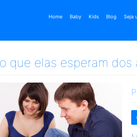
Home
Baby
Kids
Blog
Seja 
 o que elas esperam dos 
P
M