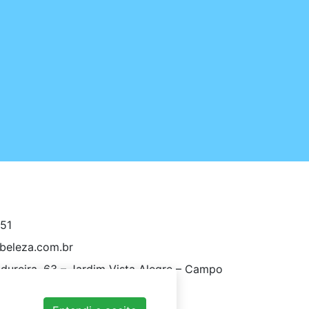
951
eleza.com.br
ureira, 63 – Jardim Vista Alegre – Campo
 – SP