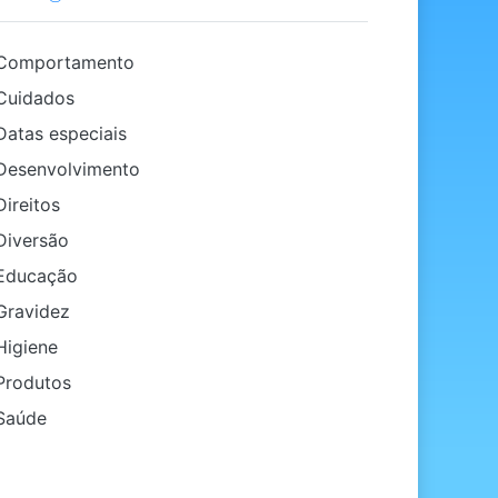
Comportamento
uidados
atas especiais
esenvolvimento
ireitos
iversão
ducação
ravidez
igiene
rodutos
Saúde