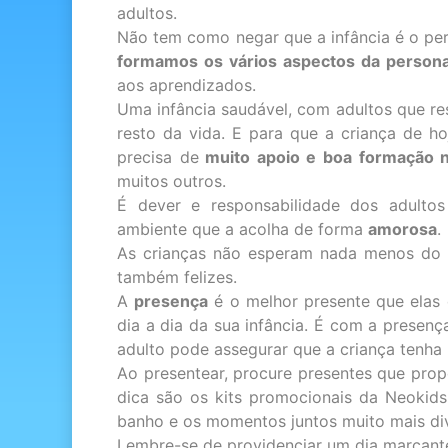
adultos.
Não tem como negar que a infância é o per
formamos os vários aspectos da persona
aos aprendizados.
Uma infância saudável, com adultos que r
resto da vida. E para que a criança de ho
precisa de
muito apoio e boa formação nos 
muitos outros.
É dever e responsabilidade dos adulto
ambiente que a acolha de forma
amorosa
.
As crianças não esperam nada menos d
também felizes.
A
presença
é o melhor presente que elas
dia a dia da sua infância. É com a presenç
adulto pode assegurar que a criança tenha
Ao presentear, procure presentes que pro
dica são os
kits promocionais da Neokids
banho e os momentos juntos muito mais div
Lembre-se de providenciar um dia marcante