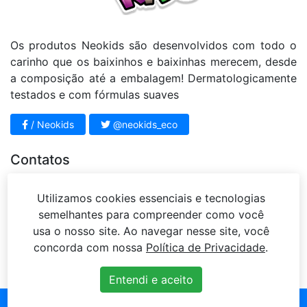
Os produtos Neokids são desenvolvidos com todo o
carinho que os baixinhos e baixinhas merecem, desde
a composição até a embalagem! Dermatologicamente
testados e com fórmulas suaves
/ Neokids
@neokids_eco
Contatos
11 4812 - 3951
Utilizamos cookies essenciais e tecnologias
sac@mariahbeleza.com.br
semelhantes para compreender como você
Rua Sena Madureira, 63 – Jardim Vista Alegre –
usa o nosso site. Ao navegar nesse site, você
Campo Limpo Paulista – SP
concorda com nossa
Política de Privacidade
.
Entendi e aceito
Copyright ©
2026 Neokids | Desenvolvido com
por
Defoco