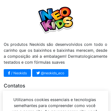
Os produtos Neokids são desenvolvidos com todo o
carinho que os baixinhos e baixinhas merecem, desde
a composição até a embalagem! Dermatologicamente
testados e com fórmulas suaves
/ Neokids
@neokids_eco
Contatos
11 4812 - 3951
Utilizamos cookies essenciais e tecnologias
sac@mariahbeleza.com.br
semelhantes para compreender como você
Rua Sena Madureira, 63 – Jardim Vista Alegre –