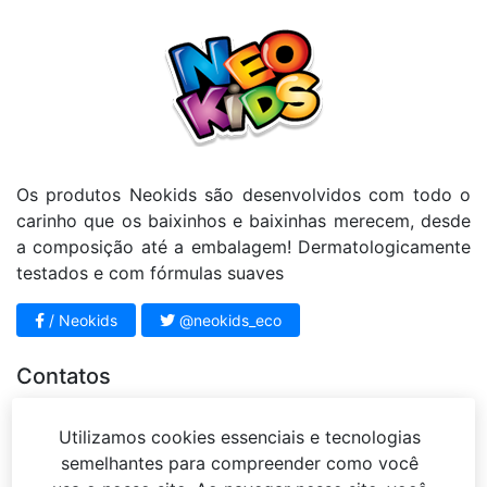
Os produtos Neokids são desenvolvidos com todo o
carinho que os baixinhos e baixinhas merecem, desde
a composição até a embalagem! Dermatologicamente
testados e com fórmulas suaves
/ Neokids
@neokids_eco
Contatos
11 4812 - 3951
Utilizamos cookies essenciais e tecnologias
sac@mariahbeleza.com.br
semelhantes para compreender como você
Rua Sena Madureira, 63 – Jardim Vista Alegre –