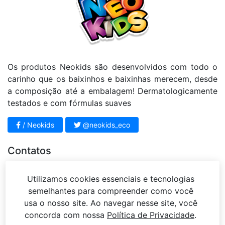
Os produtos Neokids são desenvolvidos com todo o
carinho que os baixinhos e baixinhas merecem, desde
a composição até a embalagem! Dermatologicamente
testados e com fórmulas suaves
/ Neokids
@neokids_eco
Contatos
11 4812 - 3951
Utilizamos cookies essenciais e tecnologias
sac@mariahbeleza.com.br
semelhantes para compreender como você
Rua Sena Madureira, 63 – Jardim Vista Alegre –
usa o nosso site. Ao navegar nesse site, você
Campo Limpo Paulista – SP
concorda com nossa
Política de Privacidade
.